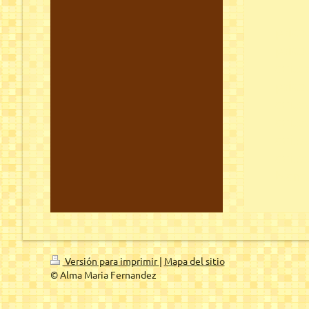
psico
psico
avile
psico
avile
avile
avile
avile
blanc
Versión para imprimir
|
Mapa del sitio
© Alma Maria Fernandez