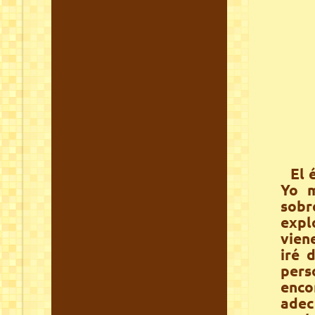
El 
Yo m
sobr
expl
vien
iré 
per
enc
adec