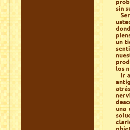
prob
sin 
Será
uste
dond
pien
un t
sent
nues
prod
los 
Ir a
anti
atrá
nerv
desc
una 
solu
cla
obje