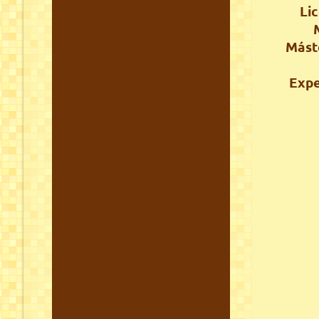
Li
Máste
Expe
p
vi
avi
avi
terap