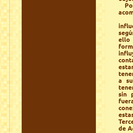
Por 
acom
Mis
infl
según
ell
form
infl
cont
esta
tene
a su
tene
sin 
fue
cone
esta
Terc
de A