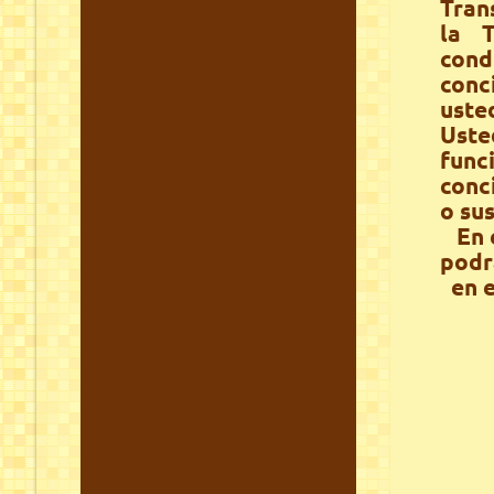
Tran
la 
cond
conc
uste
Uste
func
conc
o su
En e
podr
en 