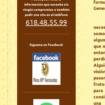
forma
información que necesite sin
Gene
ningún compromiso o también
pedir una cita en el teléfono
618.48.55.99
nece
somo
algu
Sígueme en Facebook
que n
ente
perd
Algu
visi
pasa
frut
para
consi
una 