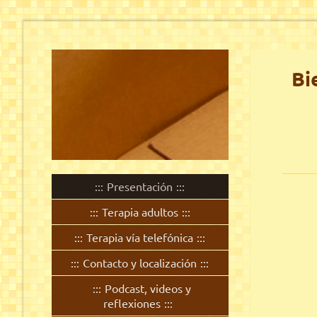
Bi
Presentación
Terapia adultos
Terapia vía telefónica
Contacto y localización
Podcast, videos y
reflexiones